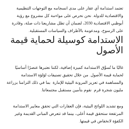
تعتمد استدامة أي عقار على مدى انسجامه مع التوجهات التنظيمية
والاقتصادية للدولة. نحن نحرص على مواءمة كل مشروع مع رؤية
أبوظبي الاقتصادية 2030، لضمان أن تظل مشاريعنا ذات صلة، وقادرة
على الرسوخ، ومدعومة بالأطراف والسياسات المستقبلية.
الاستدامة كوسيلة لحماية قيمة
الأصول
غالبًا ما تُسوَّق الاستدامة كميزة إضافية، لكننا نعتبرها عنصرًا أساسيًا
لحماية قيمة الأصول. من خلال تحقيق تصنيفات
لؤلؤة الاستدامة
والمساهمة في تعزيز المرونة البيئية للإمارة بما في ذلك التزامنا بزراعة
مليون شجرة قرم
نقوم بتأمين مستقبل مجتمعاتنا.
ومع تشديد اللوائح البيئية، فإن العقارات التي تحقق معايير الاستدامة
المرتفعة ستحقق قيمة أعلى، بينما قد تتعرض المباني القديمة وغير
الكفؤة لانخفاض في قيمتها.