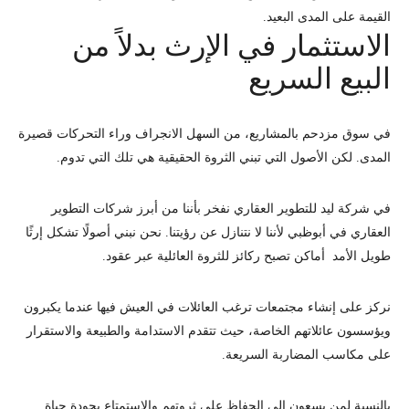
القيمة على المدى البعيد.
الاستثمار في الإرث بدلاً من
البيع السريع
في سوق مزدحم بالمشاريع، من السهل الانجراف وراء التحركات قصيرة
المدى. لكن الأصول التي تبني الثروة الحقيقية هي تلك التي تدوم.
في
شركة ليد للتطوير العقاري
نفخر بأننا من أبرز شركات التطوير
العقاري في أبوظبي لأننا لا نتنازل عن رؤيتنا. نحن نبني أصولًا تشكل إرثًا
طويل الأمد أماكن تصبح ركائز للثروة العائلية عبر عقود.
نركز على إنشاء مجتمعات ترغب العائلات في العيش فيها عندما يكبرون
ويؤسسون عائلاتهم الخاصة، حيث تتقدم الاستدامة والطبيعة والاستقرار
على مكاسب المضاربة السريعة.
بالنسبة لمن يسعون إلى الحفاظ على ثروتهم والاستمتاع بجودة حياة