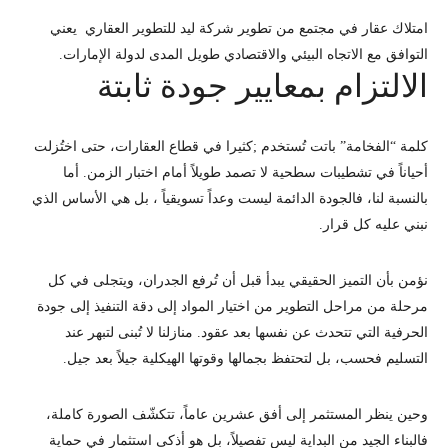
امتلاك عقار في مجتمع من تطوير
شركة ليد للتطوير العقاري
يعني
التوافق مع الاتجاه البيئي والاقتصادي طويل المدى لدولة الإمارات.
الالتزام بمعايير جودة ثابتة
كلمة “الفخامة” باتت تُستخدم ;كثيرا في قطاع العقارات، حتى اختُزلت
أحياناً في تشطيبات سطحية لا تصمد طويلاً أمام اختبار الزمن. أما
بالنسبة لنا، فالجودة الدائمة ليست وعداً تسويقياً ، بل هي الأساس الذي
نبني عليه كل قرار.
نؤمن بأن التميز الحقيقي يبدأ قبل أن تُرفع الجدران، ويتجلى في كل
مرحلة من مراحل التطوير من اختيار المواد إلى دقة التنفيذ إلى جودة
الحرفية التي تتحدث عن نفسها بعد عقود. منازلنا لا تُبنى لتبهر عند
التسليم فحسب، بل لتحتفظ بجمالها وقوتها الهيكلية جيلاً بعد جيل.
وحين ينظر المستثمر إلى أفق عشرين عاماً، تتكشّف الصورة كاملة،
فالبناء الجيد من البداية ليس تفصيلاً، بل هو أذكى استثمار في حماية