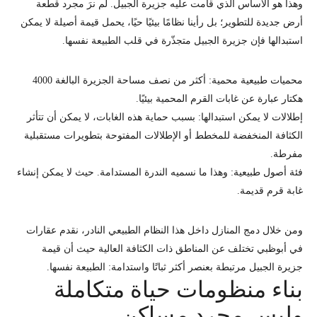
وهذا هو الأساس الذي قامت عليه جزيرة الجبيل. لم نرَ مجرد قطعة
أرض جديدة للتطوير؛ بل رأينا نظامًا بيئيًا حيًا، يحمل قيمة أصيلة لا يمكن
استبدالها فإن جزيرة الجبيل متجذّرة في قلب الطبيعة نفسها.
محميات طبيعية محمية:
أكثر من نصف مساحة الجزيرة البالغة 4000
هكتار عبارة عن غابات القرم المحمية بيئيًا.
إطلالات لا يمكن استبدالها:
بسبب حماية هذه الغابات، لا يمكن أن تتأثر
الكثافة المنخفضة للمخطط أو الإطلالات المفتوحة بتطويرات مستقبلية
مفرطة.
فئة أصول طبيعية:
وهذا ما نسميه الندرة المستدامة. حيث لا يمكن إنشاء
غابة قرم قديمة.
ومن خلال دمج المنازل داخل هذا النظام الطبيعي النادر، نقدم عقارات
في أبوظبي تختلف عن المناطق ذات الكثافة العالية حيث أن قيمة
جزيرة الجبيل مرتبطة بعنصر أكثر ثباتًا واستدامة:
الطبيعة نفسها
.
بناء منظومات حياة متكاملة
وليس مجرد مساكن