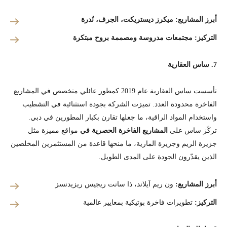
أبرز المشاريع:
ميكرز ديستريكت، الجرف، نُدرة
التركيز:
مجتمعات مدروسة ومصممة بروح مبتكرة
7. ساس العقارية
تأسست ساس العقارية عام 2019 كمطور عائلي متخصص في المشاريع
الفاخرة محدودة العدد. تميزت الشركة بجودة استثنائية في التشطيب
واستخدام المواد الراقية، ما جعلها تقارن بكبار المطورين في دبي.
تركّز ساس على
المشاريع الفاخرة الحصرية في
مواقع مميزة مثل
جزيرة الريم وجزيرة المارية، ما منحها قاعدة من المستثمرين المخلصين
الذين يقدّرون الجودة على المدى الطويل.
أبرز المشاريع:
ون ريم آيلاند، ذا سانت ريجيس ريزيدنسز
التركيز:
تطويرات فاخرة بوتيكية بمعايير عالمية