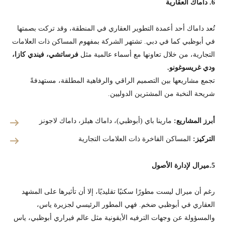
6. داماك العقارية
تُعد داماك أحد أعمدة التطوير العقاري في المنطقة، وقد تركت بصمتها
في أبوظبي كما في دبي. تشتهر الشركة بمفهوم المساكن ذات العلامات
التجارية، من خلال تعاونها مع أسماء عالمية مثل
فرساتشي، فيندي كازا،
ودي غريسوغونو.
تجمع مشاريعها بين التصميم الراقي والرفاهية المطلقة، مستهدفةً
شريحة النخبة من المشترين الدوليين.
أبرز المشاريع:
مارينا باي (أبوظبي)، داماك هيلز، داماك لاجونز
التركيز:
المساكن الفاخرة ذات العلامات التجارية
5.ميرال لإدارة الأصول
رغم أن ميرال ليست مطورًا سكنيًا تقليديًا، إلا أن تأثيرها على المشهد
العقاري في أبوظبي ضخم. فهي المطور الرئيسي لجزيرة ياس،
والمسؤولة عن وجهات الترفيه الأيقونية مثل عالم فيراري أبوظبي، ياس