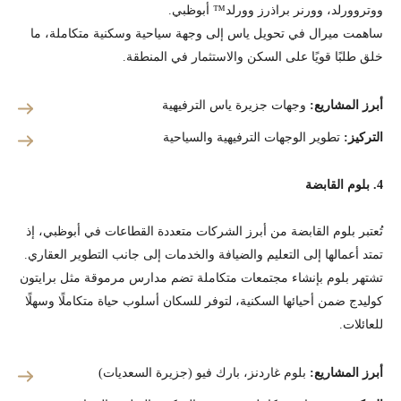
ووتروورلد، وورنر براذرز وورلد™ أبوظبي.
ساهمت ميرال في تحويل ياس إلى وجهة سياحية وسكنية متكاملة، ما
خلق طلبًا قويًا على السكن والاستثمار في المنطقة.
أبرز المشاريع:
وجهات جزيرة ياس الترفيهية
التركيز:
تطوير الوجهات الترفيهية والسياحية
4. بلوم القابضة
تُعتبر بلوم القابضة من أبرز الشركات متعددة القطاعات في أبوظبي، إذ
تمتد أعمالها إلى التعليم والضيافة والخدمات إلى جانب التطوير العقاري.
تشتهر بلوم بإنشاء مجتمعات متكاملة تضم مدارس مرموقة مثل برايتون
كوليدج ضمن أحيائها السكنية، لتوفر للسكان أسلوب حياة متكاملًا وسهلًا
للعائلات.
أبرز المشاريع:
بلوم غاردنز، بارك فيو (جزيرة السعديات)