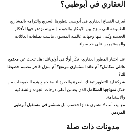
العقاري في أبوظبي؟
يُعرف القطاع العقاري في أبوظبي بتطورها السريع والتزامه بالمشاريع
الطموحة التي تمزج بين الابتكار والجودة. إنه بيئة تزدهر فيها الأفكار
الجديدة وتُبنى فيها وجهات عالمية المستوى تناسب تطلعات العائلات
والمستثمرين على حد سواء.
عند اختيار المطور العقاري، فكّر أولًا في أولوياتك: هل تبحث عن
مجتمع
عائلي متكامل؟ أم عائد استثماري مرتفع؟ أم منزل فاخر مصمم خصيصًا
لك؟
شركة
ليد للتطوير
تمتلك القدرة والخبرة لتلبية جميع هذه الطموحات من
خلال
نموذجها المتكامل
الذي يضمن أعلى درجات الجودة والشفافية
والاستدامة.
مع ليد، أنت لا تشتري عقارًا فحسب بل
تستثمر في مستقبل أبوظبي
المزدهر
.
مدونات ذات صلة