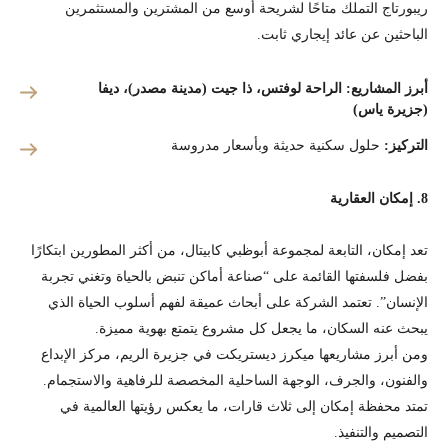
ريبورتاج التملك متاحًا لشريحة أوسع من المشترين والمستثمرين
الباحثين عن عائد إيجاري ثابت.
أبرز المشاريع:
الراحة لوفتس، ذا جيت (مدينة مصدر)، ديفا
(جزيرة ياس)
التركيز:
حلول سكنية حديثة وبأسعار مدروسة
8. إمكان العقارية
تعد إمكان، التابعة لمجموعة أبوظبي كابيتال، من أكثر المطورين ابتكارًا
بفضل فلسفتها القائمة على “صناعة أماكن تنبض بالحياة وتغني تجربة
الإنسان”. تعتمد الشركة على أبحاث عميقة لفهم أسلوب الحياة الذي
يبحث عنه السكان، ما يجعل كل مشروع يتمتع بهوية مميزة.
ومن أبرز مشاريعها ميكرز ديستريكت في جزيرة الريم، مركز الإبداع
والفنون، والجرف، الوجهة الساحلية المخصصة للرفاهية والاستجمام.
تمتد محفظة إمكان إلى ثلاث قارات، ما يعكس رؤيتها العالمية في
التصميم والتنفيذ.