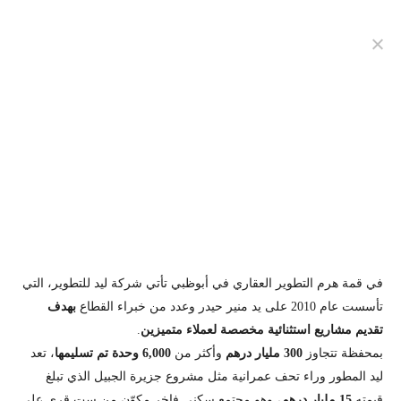
في قمة هرم التطوير العقاري في أبوظبي تأتي شركة ليد للتطوير، التي
تأسست عام 2010 على يد منير حيدر وعدد من خبراء القطاع
بهدف
تقديم مشاريع استثنائية مخصصة لعملاء متميزين
.
بمحفظة تتجاوز
300 مليار درهم
وأكثر من
6,000 وحدة تم تسليمها
، تعد
ليد المطور وراء تحف عمرانية مثل مشروع جزيرة الجبيل الذي تبلغ
قيمته
15 مليار درهم
، وهو مجتمع سكني فاخر مكوّن من ست قرى على