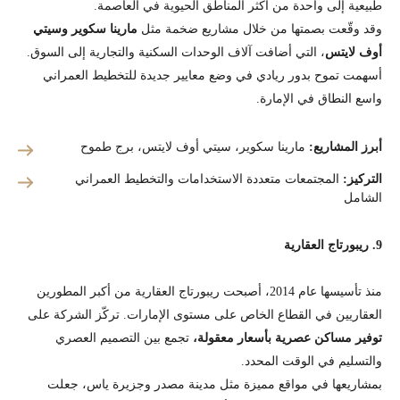
طبيعية إلى واحدة من أكثر المناطق الحيوية في العاصمة.
وقد وقّعت بصمتها من خلال مشاريع ضخمة مثل
مارينا سكوير وسيتي
أوف لايتس
، التي أضافت آلاف الوحدات السكنية والتجارية إلى السوق.
أسهمت تموح بدور ريادي في وضع معايير جديدة للتخطيط العمراني
واسع النطاق في الإمارة.
أبرز المشاريع:
مارينا سكوير، سيتي أوف لايتس، برج طموح
التركيز:
المجتمعات متعددة الاستخدامات والتخطيط العمراني
الشامل
9. ريبورتاج العقارية
منذ تأسيسها عام 2014، أصبحت ريبورتاج العقارية من أكبر المطورين
العقاريين في القطاع الخاص على مستوى الإمارات. تركّز الشركة على
توفير مساكن عصرية بأسعار معقولة،
تجمع بين التصميم العصري
والتسليم في الوقت المحدد.
بمشاريعها في مواقع مميزة مثل مدينة مصدر وجزيرة ياس، جعلت