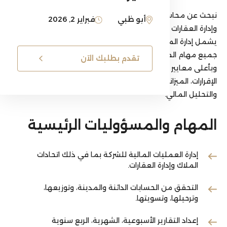
نبحث عن محاسب أول ذو خبرة متخصصة في اتحادات الملاك
أبو ظبي
فبراير 2, 2026
وإدارة العقارات للإشراف على الحسابات المالية للشركة، بما
يشمل إدارة الممتلكات وإدارة المجتمعات، وضمان تنفيذ
جميع مهام المحاسبة والمالية ضمن المواعيد المحددة
تقدم بطلبك الآن
وبأعلى معايير الدقة. تشمل المسؤوليات إعداد التقارير،
الإقرارات، الميزانيات والتوقعات المالية، معالجة الرواتب،
والتحليل المالي.
المهام والمسؤوليات الرئيسية
إدارة العمليات المالية للشركة بما في ذلك اتحادات
الملاك وإدارة العقارات.
التحقق من الحسابات الدائنة والمدينة، وتوزيعها،
وترحيلها، وتسويتها.
إعداد التقارير الأسبوعية، الشهرية، الربع سنوية