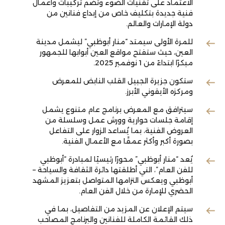
الاعتماد على تقنيات الضوء وتضم تركيبات وأعمال
فنية جديدة بتكليف خاص من إبداع فنانين من
دولة الإمارات والعالم.
للمرة الأولى سيمتد “منار أبوظبي” ليشمل مدينة
العين، حيث ستفتح مواقع العين أبوابها للجمهور
مبكرًا ابتداءً من 1 نوفمبر 2025.
ستكون جزيرة الجبيل القلب النابض للمعرض
ومركزه الأيقوني الأبرز.
سيترافق مع المعرض برنامج عام متنوع يشمل
إقامة جلسات حوارية وورش عمل وسلسلة من
العروض الفنية، بما يُساعد الزوار على التفاعل
بصورة أكبر وأكثر عمقًا مع الأعمال الفنية.
يُعد “منار أبوظبي” محورًا رئيسيًا لمبادرة “أبوظبي
للفن العام”، التي أطلقتها دائرة الثقافة والسياحة –
أبوظبي ويعكس التزامها المتواصل بتعزيز المشهد
الحضري للإمارة من خلال الفن العام.
سيتم الإعلان عن المزيد من التفاصيل، بما في
ذلك القائمة الكاملة للفنانين والبرنامج المصاحب