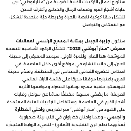
ستتوزع أعمال التركيبات الفنية الضوئية من “منار أبوظبي” بين
غابات أشجار القرم وضفاف الرمال والحدائق وأطراف المدن،
لتشكل معًا كوكبة نابضة بالحياة وخريطة حيّة متجددة تتشكل
عبر الانعكاس والتواصل.
ستكون
جزيرة الجبيل بمثابة المسرح الرئيسي لفعاليات
معرض “منار أبوظبي 2025”
، لتشكّل الركيزة الأساسية للنسخة
الموسَّعة هذا العام. وللمرة الأولى، سيمتد المعرض إلى مدينة
العين، إلى جانب انتشاره في مواقع أخرى داخل العاصمة، في
انعكاس لحضوره الثقافي المتنامي في المنطقة. وتقدّم مدينة
العين، باعتبارها موقعًا مدرجًا على قائمة التراث العالمي
لليونسكو، خلفية مميزة بوحاتها الخضراء ومواقعها الأثرية
العريقة، ما يضفي مشهدًا مختلفًا تمامًا عن سواحل وغابات
أشجار القرم في العاصمة. وستتفاعل التركيبات الفنية المعتمدة
على الضوء في “منار أبوظبي” مع تضاريس
واحتَي القطارة
والجيمي
– وهما واحتان خضراوان في قلب بيئة صحراوية
يُغذّيهما نظم الري التقليدية (الأفلاج) – لتضيء الروابط المتجذّرة