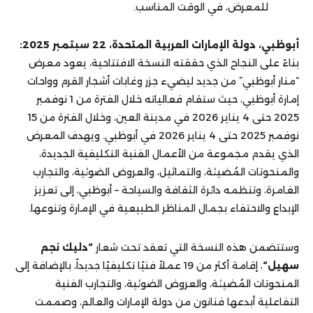
للمعرض، في الوقت المناسب.
أبوظبي، دولة الإمارات العربية المتحدة، 22 سبتمبر 2025:
بناءً على النجاح الذي حققته النسخة الافتتاحية، يعود معرض
“منار أبوظبي” من جديد ليضيء جزر وغابات أشجار القرم وواحات
إمارة أبوظبي، حيث ستقام فعالياته خلال الفترة من 1 نوفمبر
2025 حتى 4 يناير 2026 في مدينة العين، وخلال الفترة من 15
نوفمبر 2025 حتى 4 يناير 2026 في أبوظبي. ويهدف المعرض
الذي يقدم مجموعة من الأعمال الفنية التكليفية الجديدة،
والمنحوتات المُضيئة، والتماثيل، والعروض الضوئية، والتجارب
الغامرة، وتنظمه دائرة الثقافة والسياحة – أبوظبي، إلى تعزيز
الإبداع والاحتفاء بجمال المناظر الطبيعية في الإمارة وتنوعها.
وستتضمن هذه النسخة التي تعقد تحت شعار
“دليك نجم
سهيل“
، إقامة أكثر من 19 عملاً فنيًا تكليفيًا جديداً، بالإضافة إلى
المنحوتات المُضيئة، والعروض الضوئية، والتجارب الفنية
التفاعلية أبدعها فنانون من دولة الإمارات والعالم، وصممت