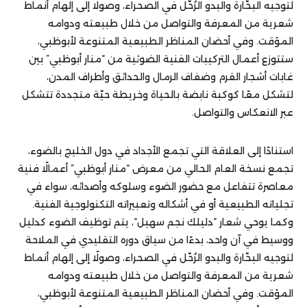
لتوجيه البحّارة والبدو الرُحّل في الصحراء، وصولًا إلى إلهام أنماط
شعرية من المعرفة والتواصل من خلال طبيعته ودوامه
المؤقت. وفي أحضان المناظر الطبيعية المتنوعة لأبوظبي،
ستتوزع أعمال التركيبات الفنية الضوئية من “منار أبوظبي” بين
غابات أشجار القرم وضفاف الرمال والحدائق وأطراف المدن،
لتشكل معًا كوكبة نابضة بالحياة وخريطة حيّة متجددة تتشكل
عبر الانعكاس والتواصل.
استنادًا إلى العلاقة التي تجمع الأجداد في دول الخليج بالضوء،
تجمع نسخة العام الحالي من معرض “منار أبوظبي” أعمالًا فنية
معاصرة تتفاعل مع حضور الضوء وسلوكه وأصدائه، سواء في
تجلياته الطبيعية أو في أشكاله وتعبيراته التكنولوجية الفنية.
وكما يوحي شعار “دليلك نجم سهيل“، يتم توظيف الضوء كدليل
ووسيط في آن واحد، بدءًا من سياق دوره التقليدي في الملاحة
لتوجيه البحّارة والبدو الرُحّل في الصحراء، وصولًا إلى إلهام أنماط
شعرية من المعرفة والتواصل من خلال طبيعته ودوامه
المؤقت. وفي أحضان المناظر الطبيعية المتنوعة لأبوظبي،