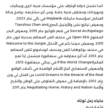
كما تشمل خبراته الإشراف على مؤسسات فنية كبرى وبيناليات
ومهرجانات ومعارض فنية عامة. ومن أبرز مشاريعه: برنامج زمالة
الفنانين لمؤسسة مايبانك Maybank في بالي عام 2023،
ومعرض تيانزو تشن والأرخبيل السريTianzhuo Chen and
Secret Archipelago في قصر طوكيو عام 2015، ومعرض البحر
المفتوح Open SEA في متحف الفن المعاصر بمدينة ليون عام
2015، ومعرض مرحبا بكم في الأدغال Welcome to the Jungle
في متحف يوكوهاما للفن ومتحف كوماموتو للفن المعاصر
عام 2013. أما أبرز معارضه في سنغافورة فتشمل: إذا تغير
العالمIf the World Changed في بينالي سنغافورة 2013،
والمعرض الاستعادي البارز الأحلام الواضحة في تأملات الواقع
Lucid Dreams in the Reverie of the Real عن الفنان لي وين
عام 2012، بالإضافة إلى معرض التفاوض على الوطن والتاريخ
والأمة Negotiating Home, History and Nation عام 2011.
علياء زعل لوتاه
قيّمة فنية