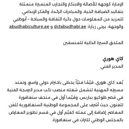
الإمارة كوجهة للأصالة والابتكار والتجارب المتميزة متمثلة
بتقاليد الضيافة الحية، والمبادرات الرائدة، والفكر الإبداعي.
للمزيد من المعلومات حول دائرة الثقافة والسياحة – أبوظبي
والوجهة، يرجى زيارة:
dctabudhabi.ae
و
abudhabiculture.ae
الملحق السيرة الذاتية للمنسقين
كاي هوري
المدير الفني
يُعد كاي هوري، قيّمًا فنيّاً يحظى باحترام دولي واسع، وتمتد
مسيرته المهنية لتشمل شغله منصب نائب مدير البرمجة الفنية
في قصر طوكيو بباريس، وقيّما أول في متحف سنغافورة
للفنون، حيث أشرف على المجموعة الوطنية السنغافورية للفن
المعاصر، إضافة إلى عمله كقيّم أول في قسم تطوير المعارض
بالمجلس الوطني للتراث في سنغافورة.