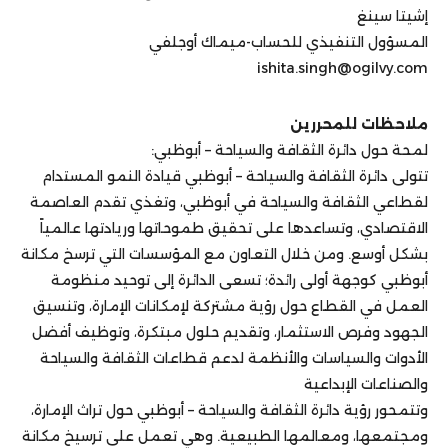
إشيتا سينغ
المسؤول التنفيذي للحساب-ميماك أوجلفي
ishita.singh@ogilvy.com
ملاحظات للمحررين
لمحة حول دائرة الثقافة والسياحة – أبوظبي:
تتولى دائرة الثقافة والسياحة – أبوظبي قيادة النمو المستدام
لقطاعي الثقافة والسياحة في أبوظبي، وتغذي تقدم العاصمة
الاقتصادي، وتساعدها على تحقيق طموحاتها وريادتها عالمياً
بشكل أوسع. ومن خلال التعاون مع المؤسسات التي ترسخ مكانة
أبوظبي كوجهة أولى رائدة؛ تسعى الدائرة إلى توحيد منظومة
العمل في القطاع حول رؤية مشتركة لإمكانات الإمارة، وتنسيق
الجهود وفرص الاستثمار، وتقديم حلول مبتكرة، وتوظيف أفضل
الأدوات والسياسات والأنظمة لدعم قطاعات الثقافة والسياحة
والصناعات الإبداعية
وتتمحور رؤية دائرة الثقافة والسياحة – أبوظبي حول تراث الإمارة،
ومجتمعها، ومعالمها الطبيعية. وهي تعمل على ترسيخ مكانة