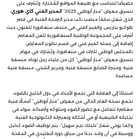
خصيصًا لتتناسب مع طبيعة المواقع المُختارة. ويُشرف على
تنسيق معرض “منار أبوظبي 2025”
المدير الفني كاي هوري،
الذي شغل سابقاً منصب نائب مدير البرمجة الفنية في قصر
طوكيو بباريس، والقيم الفني في متحف سنغافورة للفنون، حيث
أشرف على المجموعة الوطنية السنغافورية للفن المعاصر،
إضافة إلى عمله كقيم فني في قسم تطوير المعارض
بالمجلس الوطني للتراث في سنغافورة. ويُشارك في مهام
تنسيق معرض “منار أبوظبي” كل من علياء زعل لوتاه، منسقة
فنية؛ ومنيرة الصايغ منسقة فنية، ومريم الشحي، منسقة فنية
مساعدة.
استنادًا إلى العلاقة التي تجمع الأجداد في دول الخليج بالضوء،
تجمع نسخة العام الحالي من معرض “منار أبوظبي” أعمالًا فنية
معاصرة تتفاعل مع حضور الضوء وسلوكه وأصدائه، سواء في
تجلياته الطبيعية أو في أشكاله وتعبيراته التكنولوجية الفنية.
وكما يوحي شعار “دليلك نجم سهيل“، يتم توظيف الضوء كدليل
ووسيط في آن واحد، بدءًا من سياق دوره التقليدي في الملاحة