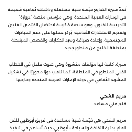
تُعدّ منيرة الصايغ قيّمة فنية مستقلة وناشطة ثقافية مُقيمة
في الإمارات العربية المتحدة. وهي مؤسس منصة “دروازة”
التجريبية للفنون، وهو منصة مُكرسة لاحتضان القيّمين الفنيين
وتقديم الاستشارات الثقافية. يُركز عملها على دعم المبادرات
المجتمعية، وإعادة صياغة وسرد الحكايات والقصص المرتبطة
بمنطقة الخليج من منظور جديد.
منيرة، كاتبة لها مؤلفات منشورة وهي صوت فاعل في الخطاب
الفني المتطور في المنطقة، كما تلعب دورًا محوريًا في تشكيل
المشهد الثقافي في دولة الإمارات العربية المتحدة وخارجها.
مريم الشحي
قيّم فني مساعد
مريم الشحي هي قيّمة فنية مساعدة في فريق أبوظبي للفن
العام بدائرة الثقافة والسياحة – أبوظبي، حيث تُساهم في تنفيذ