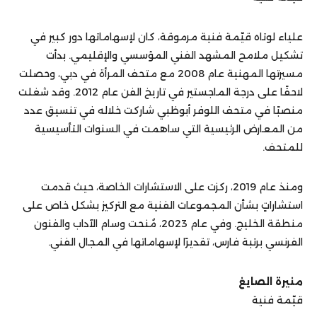
علياء لوتاه قيّمة فنية مرموقة، كان لإسهاماتها دور كبير في
تشكيل ملامح المشهد الفني المؤسسي والإقليمي. بدأت
مسيرتها المهنية عام 2008 مع متحف المرأة في دبي، وحصلت
لاحقًا على درجة الماجستير في تاريخ الفن عام 2012. وقد شغلت
منصبًا في متحف اللوفر أبوظبي شاركت خلاله في تنسيق عدد
من المعارض الرئيسية التي ساهمت في السنوات التأسيسية
للمتحف.
ومنذ عام 2019، ركزت على الاستشارات الخاصة، حيث قدمت
استشاراتٍ بشأن المجموعات الفنية مع التركيز بشكل خاص على
منطقة الخليج. وفي عام 2023، مُنحت وسام الآداب والفنون
الفرنسي برتبة فارس، تقديرًا لإسهاماتها في المجال الفني.
منيرة الصايغ
قيّمة فنية