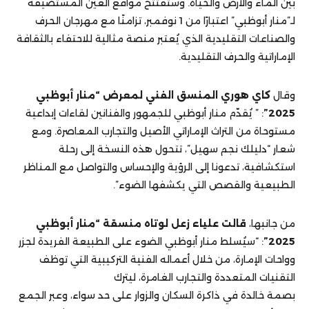
بين الماء والأرض والحياة. وستُفتتح مواقع العين المستضيفة
لـ”منار أبوظبي” اعتبارًا من 1 نوفمبر، تزامنًا مع مهرجان الحرف
والصناعات التقليدية الذي يُعتبر منصة مثالية للاحتفاء بالثقافة
الإماراتية والحرف التقليدية.
وقال
كاي هوري المنسق الفني لمعرض “منار أبوظبي
2025”
: ” يُقدّم منار أبوظبي للجمهور والفنانين لقاءات إبداعية
مستوحاة من التراث الإماراتي الأصيل والتجارب المعاصرة. ومع
شعار “دليلك نجم سهيل”، تتحول هذه النسخة إلى رحلة
استكشافية، تدعونا إلى الرؤية والإحساس والتواصل مع المناظر
الطبيعية والقصص التي يكشفها الضوء”.
من جانبها،
قالت علياء زعل لوتاه منسقة “منار أبوظبي
2025”
: “سيُسلط منار أبوظبي الضوء على الطبيعة الفريدة لجزر
وواحات الإمارة، من خلال أعماله الفنية التركيبية التي توظف
التقنيات المتعددة والتجارب الغامرة، ليترك
بصمة خالدة في ذاكرة السكان والزوار على حد سواء، وعبر الجمع