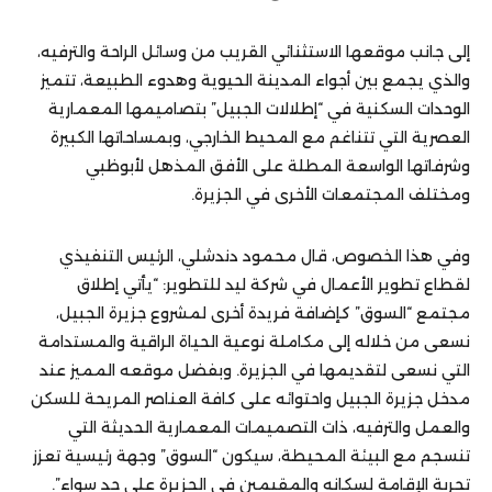
إلى جانب موقعها الاستثنائي القريب من وسائل الراحة والترفيه،
والذي يجمع بين أجواء المدينة الحيوية وهدوء الطبيعة، تتميز
الوحدات السكنية في “إطلالات الجبيل” بتصاميمها المعمارية
العصرية التي تتناغم مع المحيط الخارجي، وبمساحاتها الكبيرة
وشرفاتها الواسعة المطلة على الأفق المذهل لأبوظبي
ومختلف المجتمعات الأخرى في الجزيرة.
وفي هذا الخصوص، قال محمود دندشلي، الرئيس التنفيذي
لقطاع تطوير الأعمال في شركة ليد للتطوير: “يأتي إطلاق
مجتمع “السوق” كإضافة فريدة أخرى لمشروع جزيرة الجبيل،
نسعى من خلاله إلى مكاملة نوعية الحياة الراقية والمستدامة
التي نسعى لتقديمها في الجزيرة. وبفضل موقعه المميز عند
مدخل جزيرة الجبيل واحتوائه على كافة العناصر المريحة للسكن
والعمل والترفيه، ذات التصميمات المعمارية الحديثة التي
تنسجم مع البيئة المحيطة، سيكون “السوق” وجهة رئيسية تعزز
تجربة الإقامة لسكانه والمقيمين في الجزيرة على حد سواء”.