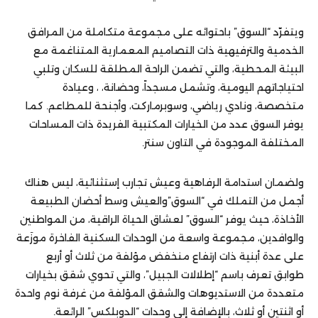
ويتفرّد “السوق” باحتوائه على مجموعة متكاملة من المرافق
الخدمية والترفيهية ذات التصاميم المعمارية المتناغمة مع
البيئة المحطية، والتي تضمن الراحة المطلقة للسكان وتلبي
احتياجاتهم اليومية، وتشمل مسجداً، وحضانة، ، وعيادة
متخصصة، ونادي رياضي، وسوبرماركت، وأجنحة للمطاعم. كما
يوفر السوق عدد من الخيارات المكتبية الفريدة ذات المساحات
المختلفة الموجودة في التاون سنتر.
ولضمان استدامة الرفاهية وعيش تجارب إستثنائية، ليس هناك
أجمل من التملك في “السوق”والعيش وسط أحضان الطبيعة
الأخاذة، حيث يوفر “السوق” لعشاق الحياة الراقية، من المواطنين
والوافدين، مجموعة واسعة من الوحدات السكنية الفاخرة موزَعة
على عدة أبنية ذات ارتفاع منخفض مؤلفة من ثلاث أو أربع
طوابق تعرف باسم “إطلالات الجبيل”، والتي تحوي شقق بخيارات
متعددة من الاستديوهات والشقق المؤلفة من غرفة نوم واحدة
أو اثنتين أو ثلاث، بالإضافة إلى وحدات “الدوبلكس” الرائعة.