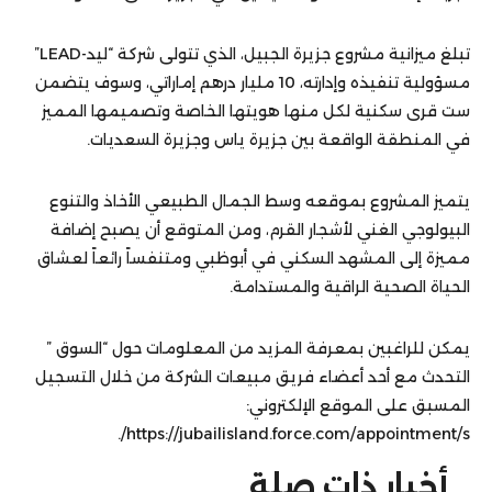
تبلغ ميزانية مشروع جزيرة الجبيل، الذي تتولى شركة “ليد-LEAD”
مسؤولية تنفيذه وإدارته، 10 مليار درهم إماراتي، وسوف يتضمن
ست قرى سكنية لكل منها هويتها الخاصة وتصميمها المميز
في المنطقة الواقعة بين جزيرة ياس وجزيرة السعديات.
يتميز المشروع بموقعه وسط الجمال الطبيعي الأخاذ والتنوع
البيولوجي الغني لأشجار القرم، ومن المتوقع أن يصبح إضافة
مميزة إلى المشهد السكني في أبوظبي ومتنفساً رائعاً لعشاق
الحياة الصحية الراقية والمستدامة.
يمكن للراغبين بمعرفة المزيد من المعلومات حول “السوق ”
التحدث مع أحد أعضاء فريق مبيعات الشركة من خلال التسجيل
المسبق على الموقع الإلكتروني:
https://jubailisland.force.com/appointment/s/.
أخبار ذات صلة