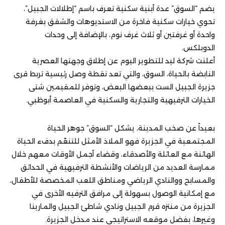
يضم “السوق” عدة أبنية سكنية تعرف باسم “إطلالات الجبيل”،
تحوي خيارات سكنية فاخرة من الاستديوهات والشقق بغرفة
واحدة أو غرفتين أو ثلاث غرف نوم، بالإضافة إلى وحدات
الدوبلكس.
أعلنت شركة ليد للتطوير اليوم عن إطلاق وجهتها العصرية
النابضة بالحياة، السوق، والتي تعد نقطة وصل رئيسية تربط قرى
جزيرة الجبيل الست ببعضها البعض، وتوفر للمقيمين شتى
الخيارات الترفيهية والتجارية والسكنية في العاصمة أبوظبي.
بعيداً عن صخب المدينة، يشكل “السوق” جوهر الحياة
المجتمعية في الجزيرة فهو الملاذ الأمثل للتنعّم بدفء الحياة
الهائنة مع العائلة والأصدقاء، وقضاء أجمل الأوقات معهم خلال
ممارسة العديد من الرياضات والأنشطة الترفيهية في الحدائق
والمسابح ووالنادي الرياضي ومناطق اللعب المخصصة للأطفال،
مع إمكانية الوصول بسهولة إلى مرافق الترفيه الأخرى في
الجزيرة من منتزه قرم الجبيل ونادي شاطئ الجبيل والمارينا
وغيرها، بفضل موقعه الاستراتيجي عند مدخل الجزيرة.