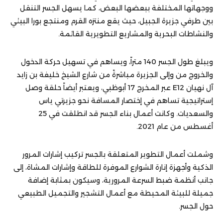
ووجهاتها المختلفة ببعضها البعض، كما يسهل الجسر التنقل
بين طرفي جزيرة الجبيل، حيث يقع منتزه القرم ومنتجع بورا البيئي
والنشاطات البحرية والمشاريع التطويرية القائمة.
ويبلغ طول الجسر 140 متراً، ويساهم في تسهيل حركة الدخول
والخروج من وإلى الجزيرة مباشرةً من شارع الشيخ خليفة بن زايد
آل نهيان E12 عبر المخرج 17 أبوظبي، ويعتبر أيضاً حلقة وصل
إستراتيجية تساهم في إختصار المسافة نحو جزيرتي ياس
والسعديات. وكانت أعمال بناء الجسر قد انطلقت في 25
أغسطس من عام 2021.
وشملت أعمال التطوير المتعلقة بالجسر تركيب إشارات المرور
الذكية وأجهزة إنارة الشوارع الموفرة للطاقة وإشارات المشاة، إلى
جانب أنظمة ضبط السرعة المرورية، وسيكون بمثابة إضافة
جميلة للبيئة المحيطة مع أعمال التشجير والتجميل الطبيعي
حول الجسر.