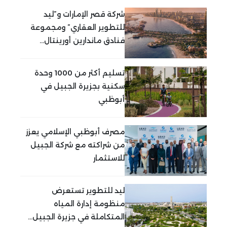
شركة قصر الإمارات و”ليد
للتطوير العقاري” ومجموعة
فنادق ماندارين أورينتال...
تسليم أكثر من 1000 وحدة
سكنية بجزيرة الجبيل في
أبوظبي
مصرف أبوظبي الإسلامي يعزز
من شراكته مع شركة الجبيل
للاستثمار
ليد للتطوير تستعرض
منظومة إدارة المياه
المتكاملة في جزيرة الجبيل...