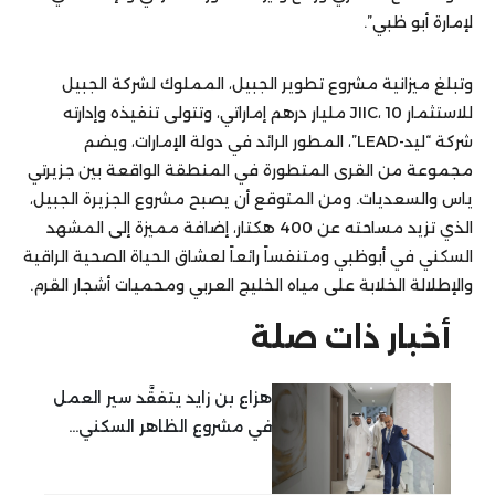
لإمارة أبو ظبي”.
وتبلغ ميزانية مشروع تطوير الجبيل، المملوك لشركة الجبيل
للاستثمار JIIC، 10 مليار درهم إماراتي، وتتولى تنفيذه وإدارته
شركة “ليد-LEAD”، المطور الرائد في دولة الإمارات، ويضم
مجموعة من القرى المتطورة في المنطقة الواقعة بين جزيرتي
ياس والسعديات. ومن المتوقع أن يصبح مشروع الجزيرة الجبيل،
الذي تزيد مساحته عن 400 هكتار، إضافة مميزة إلى المشهد
السكني في أبوظبي ومتنفساً رائعاً لعشاق الحياة الصحية الراقية
والإطلالة الخلابة على مياه الخليج العربي ومحميات أشجار القرم.
أخبار ذات صلة
هزاع بن زايد يتفقَّد سير العمل
في مشروع الظاهر السكني...