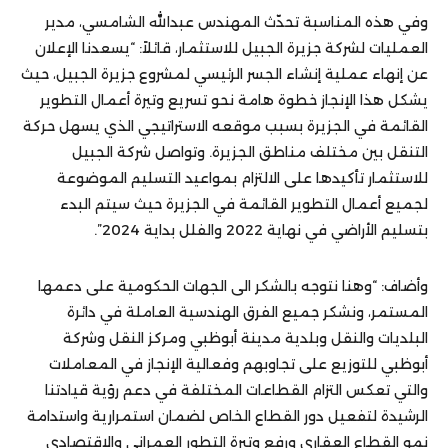
وفي هذه المناسبة تحدّث المهندس عبدالله الشامسي، مدير
العمليات لشركة جزيرة الجبيل للاستثمار، قائلاً: “يسعدنا الإعلان
عن إنهاء عملية إنشاء الجسر الرئيسي لمشروع جزيرة الجبيل، حيث
يشكل هذا الإنجاز خطوة هامة نحو تسريع وتيرة أعمال التطوير
القائمة في الجزيرة بسبب موقعه الاستراتيجي الذي يسهل حركة
التنقل بين مختلف مناطق الجزيرة. وتواصل شركة الجبيل
للاستثمار تأكيدها على الالتزام بمواعيد التسليم الموضوعة
لجميع أعمال التطوير القائمة في الجزيرة حيث سيتم البدء
بتسليم الأراضي في نهاية 2022 والفلل بداية 2024”.
وأضاف: “وهنا نتوجه بالشكر الى الجهات الحكومية على دعمها
المستمر، ونشكر جميع الفرق الهندسية العاملة في دائرة
البلديات والنقل وبلدية مدينة أبوظبي ومركز النقل وشركة
أبوظبي للتوزيع على تجاوبهم وفعالية الإنجاز في المعاملات
والتي تعكس التزام القطاعات المختلفة في دعم رؤية قيادتنا
الرشيدة لتفعيل دور القطاع الخاص لضمان استمرارية واستدامة
نمو القطاع العقاري ورفع وتيرة التطور العمراني والإقتصادي