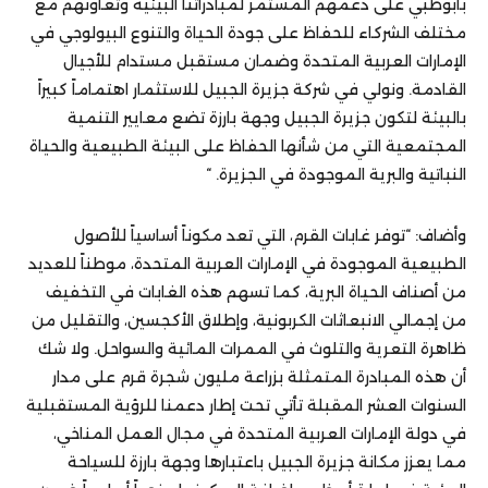
بأبوظبي على دعمهم المستمر لمبادراتنا البيئية وتعاونهم مع
مختلف الشركاء للحفاظ على جودة الحياة والتنوع البيولوجي في
الإمارات العربية المتحدة وضمان مستقبل مستدام للأجيال
القادمة. ونولي في شركة جزيرة الجبيل للاستثمار اهتماماً كبيراً
بالبيئة لتكون جزيرة الجبيل وجهة بارزة تضع معايير التنمية
المجتمعية التي من شأنها الحفاظ على البيئة الطبيعية والحياة
النباتية والبرية الموجودة في الجزيرة. “
وأضاف: “توفر غابات القرم، التي تعد مكوناً أساسياً للأصول
الطبيعية الموجودة في الإمارات العربية المتحدة، موطناً للعديد
من أصناف الحياة البرية، كما تسهم هذه الغابات في التخفيف
من إجمالي الانبعاثات الكربونية، وإطلاق الأكجسين، والتقليل من
ظاهرة التعرية والتلوث في الممرات المائية والسواحل. ولا شك
أن هذه المبادرة المتمثلة بزراعة مليون شجرة قرم على مدار
السنوات العشر المقبلة تأتي تحت إطار دعمنا للرؤية المستقبلية
في دولة الإمارات العربية المتحدة في مجال العمل المناخي،
مما يعزز مكانة جزيرة الجبيل باعتبارها وجهة بارزة للسياحة