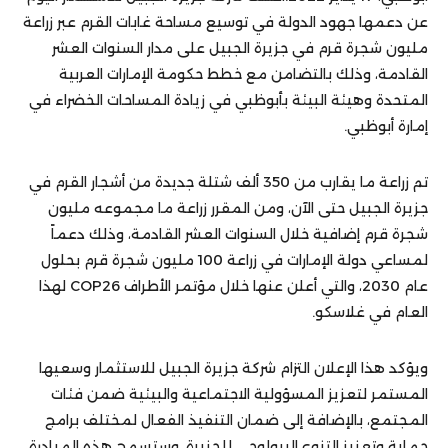
عن دعمها جهود الدولة في توسيع مساحة غابات القرم عبر زراعة
مليون شجرة قرم في جزيرة الجبيل على مدار السنوات العشر
القادمة، وذلك بالتضامن مع خطط حكومة الإمارات العربية
المتحدة وهيئة البيئة بأبوظبي في زيادة المساحات الخضراء في
إمارة أبوظبي.
تم زراعة ما يقارب من 350 ألف شتلة جديدة من أشجار القرم في
جزيرة الجبيل حتى الآن، ومن المقرر زراعة ما مجموعه مليون
شجرة قرم إضافية خلال السنوات العشر القادمة، وذلك دعماً
لمساعي دولة الإمارات في زراعة 100 مليون شجرة قرم بحلول
عام 2030، والتي أعلن عنها خلال مؤتمر الأطراف COP26 لهذا
العام في غلاسكو.
ويؤكد هذا الإعلان التزام شركة جزيرة الجبيل للاستثمار وسعيها
المستمر لتعزيز المسؤولية الاجتماعية والبيئية ضمن فئات
المجتمع، بالإضافة إلى ضمان التنفيذ الفعال لمختلف برامج
حماية وتعزيز التنوع البيولوجي للجزيرة. وستسمح هذه المبادرة