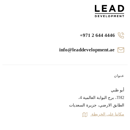
+971 2 644 4446
info@leaddevelopment.ae
عنوان
أبو ظبي
TH2، برج البوابة العالمية 4،
الطابق الارضي، جزيرة السعديات
مكاننا على الخريطة