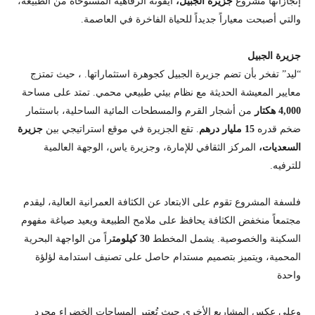
إنجازاتها مشروع
جزيرة الجبيل،
أيقونة الرفاهية المستوحاة من الطبيعة،
والتي أصبحت معياراً جديداً للحياة الفاخرة في العاصمة.
جزيرة الجبيل
“ليد” تفخر بأن تضم جزيرة الجبيل كجوهرة استثماراتها. ، حيث تمتزج
معايير المعيشة الحديثة مع نظام بيئي طبيعي محمي. تمتد على مساحة
4,000 هكتار
من أشجار القرم والمسطحات المائية الساحلية، باستثمار
ضخم قدره
15 مليار درهم
. تقع الجزيرة في موقع استراتيجي بين
جزيرة
السعديات،
المركز الثقافي للإمارة، وجزيرة ياس، الوجهة العالمية
للترفيه.
فلسفة المشروع تقوم على الابتعاد عن الكثافة العمرانية العالية، ليقدم
مجتمعاً منخفض الكثافة يحافظ على ملامح الطبيعة ويعيد صياغة مفهوم
السكينة والخصوصية. يشمل المخطط
30 كيلومت
راً من الواجهة البحرية
المحمية، ويتميز بتصميم مستدام حاصل على تصنيف استدامة لؤلؤة
واحدة
وعلى عكس المشاريع الأخرى حيث تُعتبر المساحات الخضراء مجرد