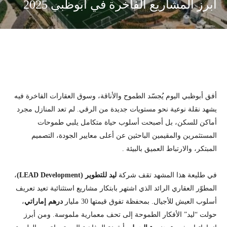
أبرز المشاريع الفاخرة في أبوظبي 2025
أفق أبوظبي اليوم يُجسّد الطموح والأناقة، وسوق العقارات الفاخرة فيه
يشهد نقلة نوعية نحو مستويات جديدة من الرقي. لم تعد المنازل مجرد
أماكن للسكن، بل أصبحت أسلوب حياة متكامل يلبي طموحات
المستثمرين والمقيمين الباحثين عن أعلى معايير الجودة، التصميم
المبتكر، والارتباط العميق بالبيئة .
في طليعة هذا المشهد تقف شركة
ليد للتطوير
(LEAD Development)
،
المطوّر العقاري الرائد الذي اشتهر بابتكار مشاريع استثنائية تعيد تعريف
أسلوب العيش للأجيال. بمحفظة تفوق قيمتها 30 مليار
درهم إماراتي
،
حولت “ليد” الأفكار الطموحة إلى تحف معمارية ملموسة. ومن أبرز