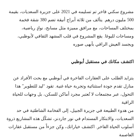
مشروع سكني فاخر تم تسليمه في 2021 على جزيرة السعديات، بقيمة
500 مليون درهم. يتألف من ثلاثة أبراج أنيقة تضم 380 شقة فخمة
بمختلف المساحات، مع مرافق مميزة مثل مسابح، نوادٍ رياضية،
ومساحات لليوغا. يقع المشروع في قلب المشهد الثقافي لأبوظبي،
ويجسد العيش الراقي بأبهى صوره
اكتشف مكانك في مستقبل أبوظبي
يتزايد الطلب على العقارات الفاخرة في أبوظبي مع بحث الأفراد عن
منازل تقدم جودة استثنائية وتجربة حياة غنية. تقود “ليد للتطوير” هذا
التحول، عبر مجتمعات لا تُعتبر مجرد أماكن للسكن، بل وجهات للحياة
الراقية
من هدوء الطبيعة في جزيرة الجبيل، إلى الفخامة الشاطئية في حد
السعديات، والابتكار المستدام في نور جاردنز، تشكّل هذه المشاريع ذروة
أسلوب الحياة الفاخر. اكتشف خياراتك، وكن جزءاً من مستقبل عقارات
العاصمة