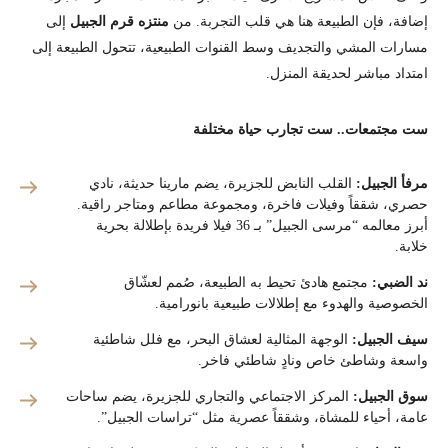
إضافة، فإن الطبيعة هنا هي قلب التجربة. من
منتزه قرم الجبيل
إلى
مسارات المشي والتجديف وسط القنوات الطبيعية، تتحول الطبيعة إلى
امتداد مباشر لحديقة المنزل.
ست مجتمعات.. ست تجارب حياة مختلفة
مرفأ الجبيل:
القلب النابض للجزيرة، يضم مارينا حديثة، نادي
حصري، شققاً وفيلات فاخرة، ومجموعة مطاعم ومتاجر راقية.
أبرز معالمه “مرسى الجبيل” بـ 36 فيلا فريدة بإطلالة بحرية
خلابة.
ند الضبي:
مجتمع هادئ تحيط به الطبيعة، صُمم لعشّاق
الخصوصية والهدوء مع إطلالات طبيعية بانورامية.
سيف الجبيل:
الوجهة المثالية لعشاق البحر، مع فلل شاطئية
واسعة وشاطئ خاص ونادٍ شاطئي فاخر.
سوق الجبيل:
المركز الاجتماعي والتجاري للجزيرة، يضم ساحات
عامة، أحياء للمشاة، وشققاً عصرية مثل “تراسات الجبيل”.