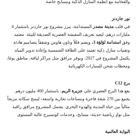
والفخامة مع أنظمة المنازل الذكية ومسابح خاصة
نور جاردنز
في قلب
مدينة مصدر
المستدامة، يبرز مشروع نور جاردنز باستثمار 4
مليارات درهم، ليعيد تعريف المعيشة العصرية الصديقة للبيئة. معتمد
وفق
استدامة لؤلؤة 3،
ويضم فللاً وتاون هاوس وشققاً بتصاميم هادئة
وتقنيات منازل ذكية تعتمد على الطاقة الشمسية وإعادة تدوير المياه.
يكتمل المشروع في 2027، ويوفر مرافق مثل مراكز لياقة، مناطق يوغا،
ومحطات شحن للسيارات الكهربائية
برج C12
يقع هذا البرج العصري على
جزيرة الريم
، باستثمار 400 مليون درهم.
يجمع بين 270 شقة فاخرة ومساحات تجارية واسعة، ليمنح سكانه مزيجاً
مثالياً بين حياة المدينة والهدوء البحري. يشمل المشروع مرافق راقية
مثل نوادٍ رياضية حديثة، مسابح، وخدمات كونسيرج عالية المستوى
البوابة العالمية